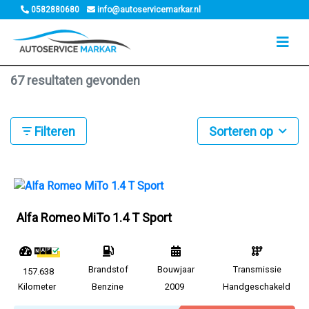
0582880680
info@autoservicemarkar.nl
67 resultaten gevonden
Filteren
Sorteren op
Alfa Romeo MiTo 1.4 T Sport
Brandstof
Bouwjaar
Transmissie
157.638
Kilometer
Benzine
2009
Handgeschakeld