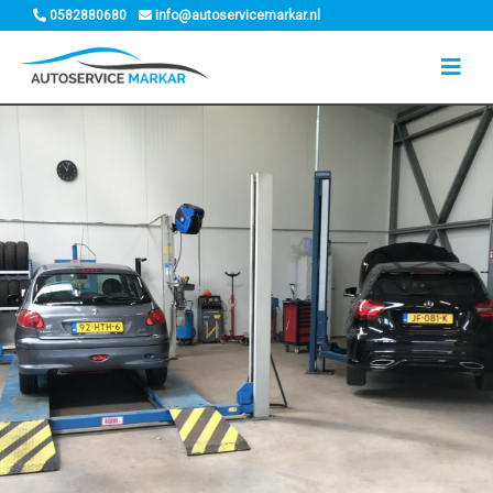
0582880680
info@autoservicemarkar.nl