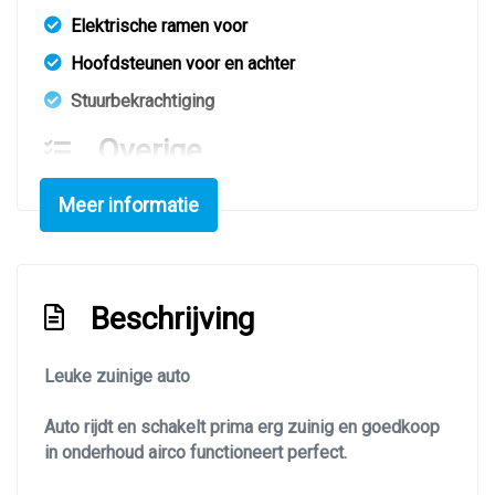
Elektrische ramen voor
Hoofdsteunen voor en achter
Stuurbekrachtiging
Overige
Anti blokkeer systeem
Meer informatie
Bestuurdersairbag
Elektronische remkrachtverdeling
Passagiersairbag
Beschrijving
Zij airbag(s) voor
Leuke zuinige auto
Auto rijdt en schakelt prima erg zuinig en goedkoop
in onderhoud airco functioneert perfect.