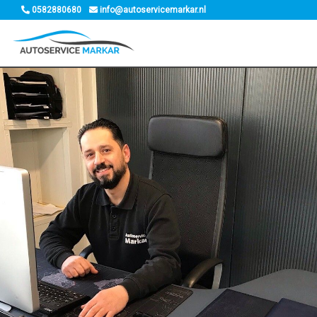
0582880680
info@autoservicemarkar.nl