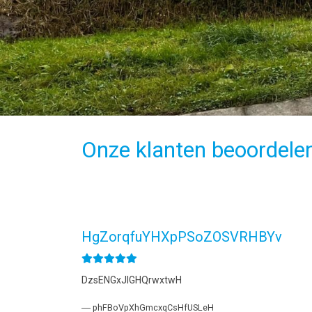
Onze klanten beoordele
HgZorqfuYHXpPSoZOSVRHBYv
DzsENGxJlGHQrwxtwH
― phFBoVpXhGmcxqCsHfUSLeH