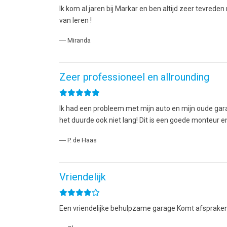
Ik kom al jaren bij Markar en ben altijd zeer tevre
van leren !
― Miranda
Zeer professioneel en allrounding
Ik had een probleem met mijn auto en mijn oude garag
het duurde ook niet lang! Dit is een goede monteur e
― P. de Haas
Vriendelijk
Een vriendelijke behulpzame garage Komt afsprake