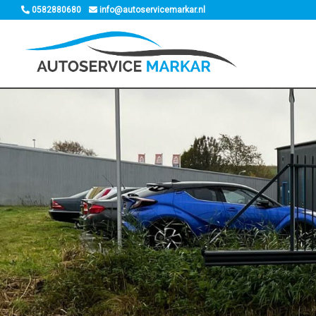
0582880680
info@autoservicemarkar.nl