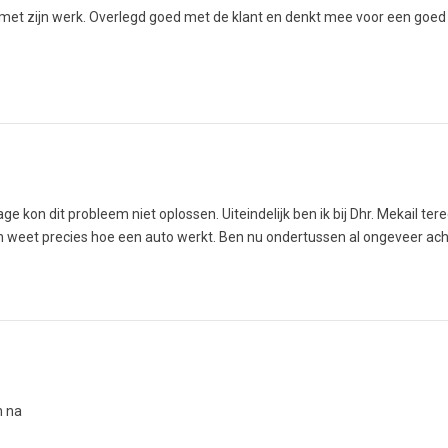
den met zijn werk. Overlegd goed met de klant en denkt mee voor een goe
e kon dit probleem niet oplossen. Uiteindelijk ben ik bij Dhr. Mekail t
n weet precies hoe een auto werkt. Ben nu ondertussen al ongeveer acht j
n na